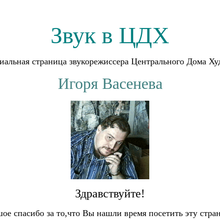
Звук в ЦДХ
альная страница звукорежиссeра Центрального Дома Х
Игоря Васенева
Здравствуйте!
ое спасибо за то,что Вы нашли время посетить эту стра