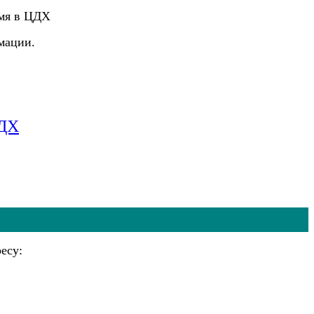
емя в ЦДХ
мации.
ЦДХ
есу: